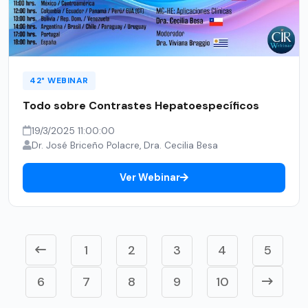
42° WEBINAR
Todo sobre Contrastes Hepatoespecíficos
19/3/2025 11:00:00
Dr. José Briceño Polacre, Dra. Cecilia Besa
Ver Webinar
1
2
3
4
5
6
7
8
9
10