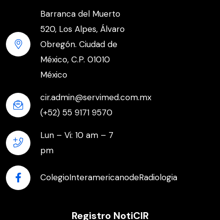
Barranca del Muerto
520, Los Alpes, Álvaro
Obregón. Ciudad de
México, C.P. 01010
México
cir.admin@servimed.com.mx
(+52) 55 9171 9570
Lun – Vi: 10 am – 7
pm
ColegioInteramericanodeRadiologia
Registro NotiCIR