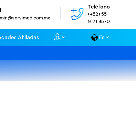
Teléfono
l
(+52) 55
admin@servimed.com.mx
9171 9570
edades Afiliadas