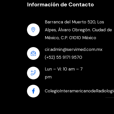
Información de Contacto
Barranca del Muerto 520, Los
Alpes, Álvaro Obregón. Ciudad de
México, C.P. 01010 México
cir.admin@servimed.com.mx
(+52) 55 9171 9570
Lun – Vi: 10 am – 7
pm
ColegioInteramericanodeRadiologi