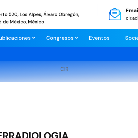
Emai
rto 520, Los Alpes, Álvaro Obregón,
cir.
d de México, México
ublicaciones
Congresos
Eventos
Soci
CIR
ERRADIOLOGIA