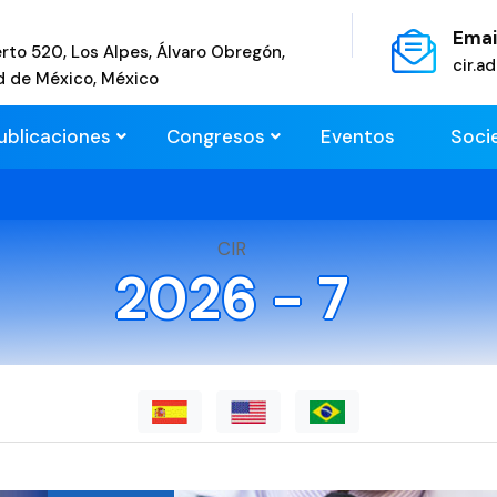
Emai
rto 520, Los Alpes, Álvaro Obregón,
cir.
d de México, México
ublicaciones
Congresos
Eventos
Soci
CIR
2026 - 7