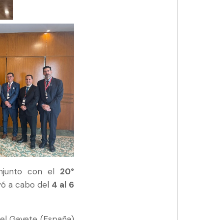
junto con el
20°
evó a cabo del
4 al 6
gel Gayete (España)