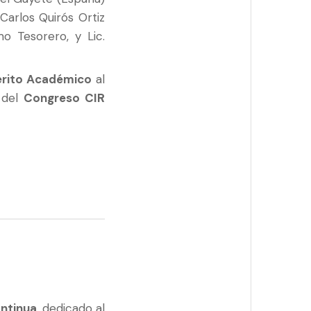
Carlos Quirós Ortiz
o Tesorero, y Lic.
érito Académico
al
 del
Congreso CIR
ntinua
, dedicado al