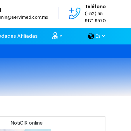
Teléfono
l
(+52) 55
admin@servimed.com.mx
9171 9570
edades Afiliadas
NotiCIR online