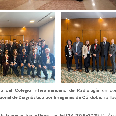
so del Colegio Interamericano de Radiología
en con
ional de Diagnóstico por Imágenes de Córdoba
, se ll
de la
nueva Junta Directiva del CIR 2026-2028
: Dr. Án