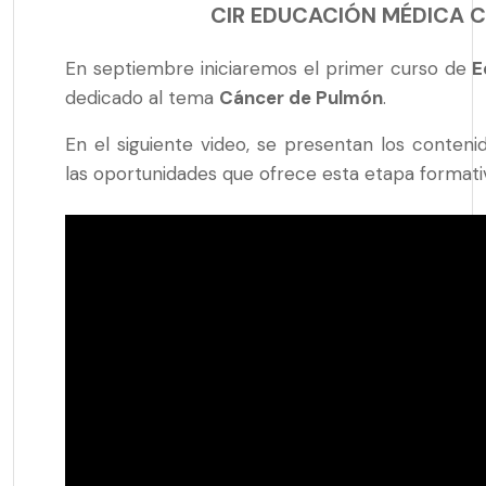
CIR EDUCACIÓN MÉDICA 
En septiembre iniciaremos el primer curso de
E
dedicado al tema
Cáncer de Pulmón
.
En el siguiente video, se presentan los conte
las oportunidades que ofrece esta etapa formati