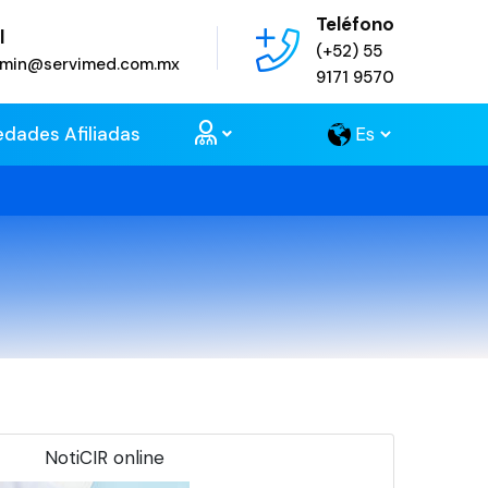
Teléfono
l
(+52) 55
admin@servimed.com.mx
9171 9570
edades Afiliadas
NotiCIR online