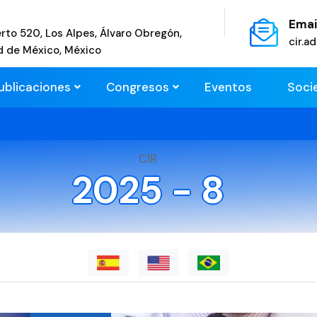
Emai
rto 520, Los Alpes, Álvaro Obregón,
cir.
d de México, México
ublicaciones
Congresos
Eventos
Soci
CIR
2025 - 8