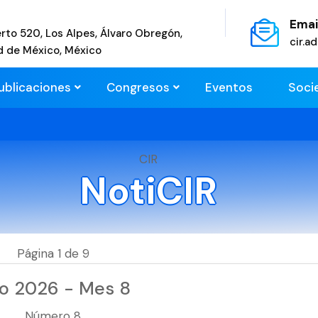
Emai
rto 520, Los Alpes, Álvaro Obregón,
cir.
d de México, México
ublicaciones
Congresos
Eventos
Soci
CIR
NotiCIR
Página 1 de 9
o 2026 - Mes 8
Número 8