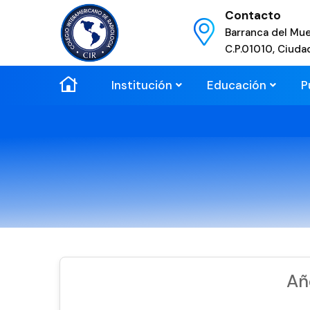
Contacto
Barranca del Mue
C.P.01010, Ciuda
Institución
Educación
P
Añ