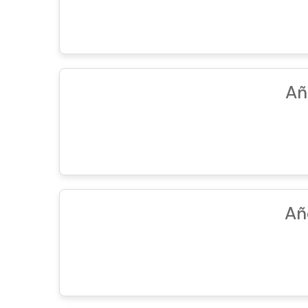
Añ
Añ