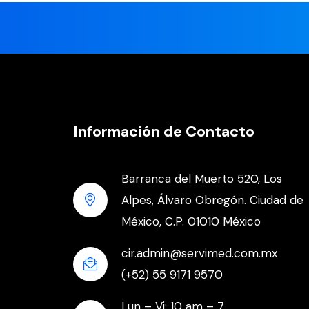
Información de Contacto
Barranca del Muerto 520, Los
Alpes, Álvaro Obregón. Ciudad de
México, C.P. 01010 México
cir.admin@servimed.com.mx
(+52) 55 9171 9570
Lun – Vi: 10 am – 7