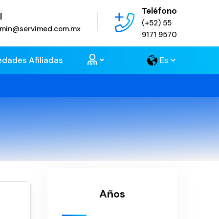
Teléfono
l
(+52) 55
admin@servimed.com.mx
9171 9570
edades Afiliadas
Años