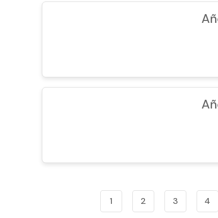
Añ
Añ
1
2
3
4