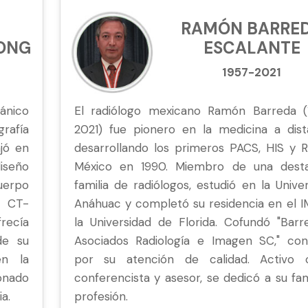
RAMÓN BARRE
RONG
ESCALANTE
1957-2021
ánico
El radiólogo mexicano Ramón Barreda (
rafía
2021) fue pionero en la medicina a dista
jó en
desarrollando los primeros PACS, HIS y R
iseño
México en 1990. Miembro de una dest
uerpo
familia de radiólogos, estudió en la Unive
r CT-
Anáhuac y completó su residencia en el I
recía
la Universidad de Florida. Cofundó "Barr
de su
Asociados Radiología e Imagen SC," con
en la
por su atención de calidad. Activo
onado
conferencista y asesor, se dedicó a su fam
ia.
profesión.