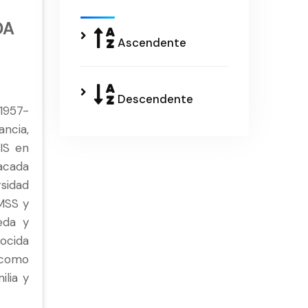
DA
Ascendente
Descendente
1957-
ncia,
IS en
acada
rsidad
MSS y
eda y
ocida
 como
ilia y