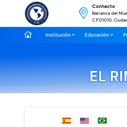
Contacto
Barranca del Mue
C.P.01010, Ciuda
Institución
Educación
P
EL R