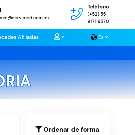
Teléfono
l
(+52) 55
admin@servimed.com.mx
9171 9570
edades Afiliadas
ORIA
Ordenar de forma