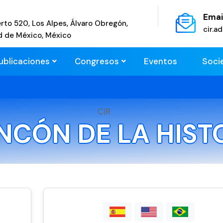
Emai
rto 520, Los Alpes, Álvaro Obregón,
cir.
d de México, México
ublicaciones
Congresos
Eventos
Soci
CIR
INCÓN DE LA HIST