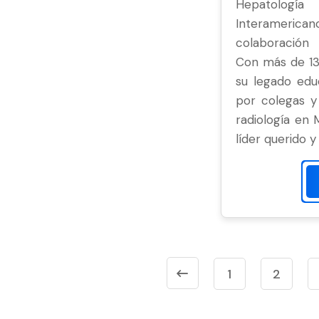
Hepatologí
Interamerica
colaboración 
Con más de 13
su legado educ
por colegas y 
radiología en 
líder querido 
1
2