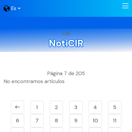
CIR
NotiCIR
Página 7 de 205
No encontramos artículos
1
2
3
4
5
6
7
8
9
10
11