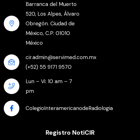
Barranca del Muerto
520, Los Alpes, Álvaro
Obregón. Ciudad de
México, C.P. 01010
México
cir.admin@servimed.com.mx
(+52) 55 9171 9570
Lun – Vi: 10 am – 7
pm
ColegioInteramericanodeRadiologia
Registro NotiCIR