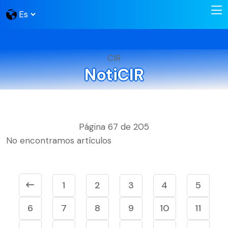
CIR
NotiCIR
Página 67 de 205
No encontramos artículos
1
2
3
4
5
6
7
8
9
10
11