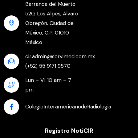
Barranca del Muerto
520, Los Alpes, Álvaro
Obregón. Ciudad de
México, C.P. 01010
México
cir.admin@servimed.com.mx
(+52) 55 9171 9570
Lun – Vi: 10 am – 7
pm
ColegioInteramericanodeRadiologia
Registro NotiCIR