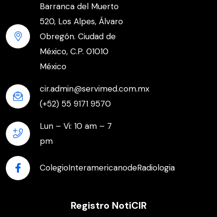
Barranca del Muerto
520, Los Alpes, Álvaro
Obregón. Ciudad de
México, C.P. 01010
México
cir.admin@servimed.com.mx
(+52) 55 9171 9570
Lun – Vi: 10 am – 7
pm
ColegioInteramericanodeRadiologia
Registro NotiCIR