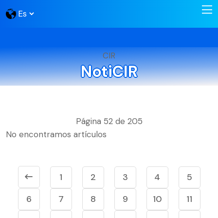
CIR
NotiCIR
Página 52 de 205
No encontramos artículos
1
2
3
4
5
6
7
8
9
10
11