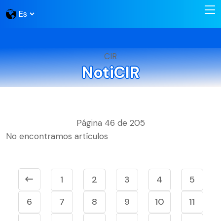
CIR
NotiCIR
Página 46 de 205
No encontramos artículos
1
2
3
4
5
6
7
8
9
10
11