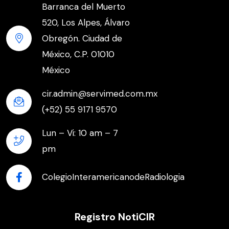
Barranca del Muerto
520, Los Alpes, Álvaro
Obregón. Ciudad de
México, C.P. 01010
México
cir.admin@servimed.com.mx
(+52) 55 9171 9570
Lun – Vi: 10 am – 7
pm
ColegioInteramericanodeRadiologia
Registro NotiCIR