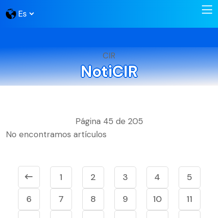
CIR
NotiCIR
Página 45 de 205
No encontramos artículos
1
2
3
4
5
6
7
8
9
10
11