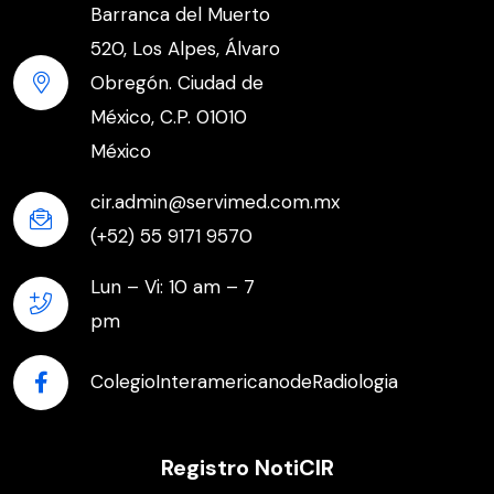
Barranca del Muerto
520, Los Alpes, Álvaro
Obregón. Ciudad de
México, C.P. 01010
México
cir.admin@servimed.com.mx
(+52) 55 9171 9570
Lun – Vi: 10 am – 7
pm
ColegioInteramericanodeRadiologia
Registro NotiCIR