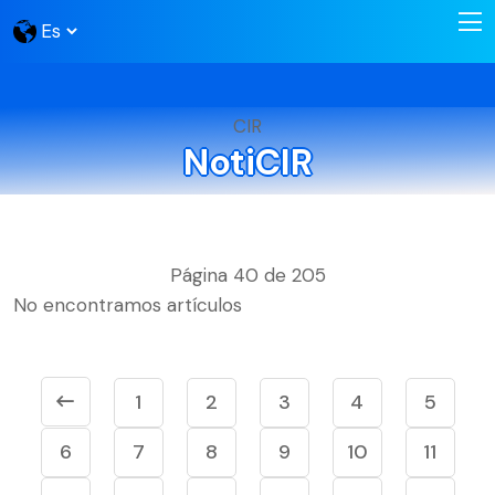
CIR
NotiCIR
Página 40 de 205
No encontramos artículos
1
2
3
4
5
6
7
8
9
10
11