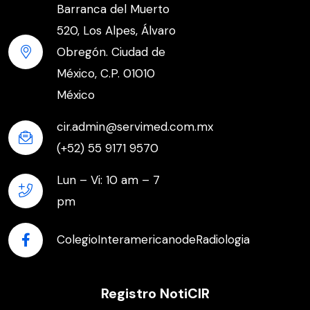
Barranca del Muerto
520, Los Alpes, Álvaro
Obregón. Ciudad de
México, C.P. 01010
México
cir.admin@servimed.com.mx
(+52) 55 9171 9570
Lun – Vi: 10 am – 7
pm
ColegioInteramericanodeRadiologia
Registro NotiCIR