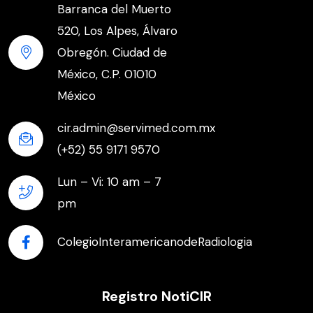
Barranca del Muerto
520, Los Alpes, Álvaro
Obregón. Ciudad de
México, C.P. 01010
México
cir.admin@servimed.com.mx
(+52) 55 9171 9570
Lun – Vi: 10 am – 7
pm
ColegioInteramericanodeRadiologia
Registro NotiCIR