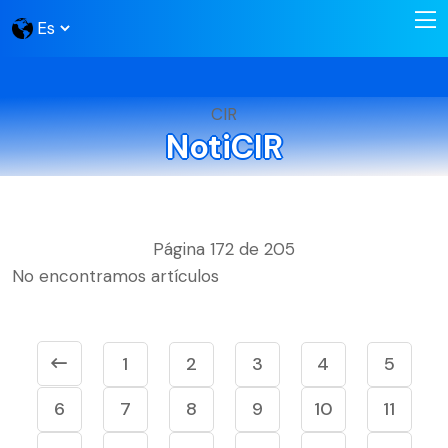
CIR
NotiCIR
Página 172 de 205
No encontramos artículos
1
2
3
4
5
6
7
8
9
10
11