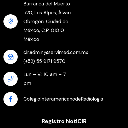
Barranca del Muerto
520, Los Alpes, Álvaro
Obregón. Ciudad de
México, C.P. 01010
México
cir.admin@servimed.com.mx
(+52) 55 9171 9570
Lun – Vi: 10 am – 7
pm
ColegioInteramericanodeRadiologia
Registro NotiCIR