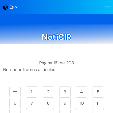
CIR
NotiCIR
Página 161 de 205
No encontramos artículos
1
2
3
4
5
6
7
8
9
10
11