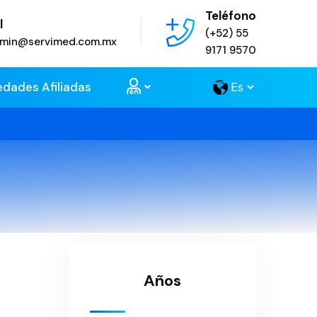
Teléfono
l
(+52) 55
admin@servimed.com.mx
9171 9570
edades Afiliadas
Años