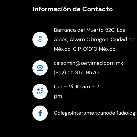
Información de Contacto
Barranca del Muerto 520, Los
Alpes, Álvaro Obregón. Ciudad de
México, C.P. 01010 México
cir.admin@servimed.com.mx
(+52) 55 9171 9570
Lun – Vi: 10 am – 7
pm
ColegioInteramericanodeRadiologi