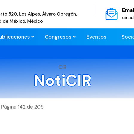
Emai
rto 520, Los Alpes, Álvaro Obregón,
cir.
d de México, México
ublicaciones
Congresos
Eventos
Soci
CIR
NotiCIR
Página 142 de 205