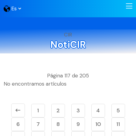
CIR
NotiCIR
Página 117 de 205
No encontramos artículos
1
2
3
4
5
6
7
8
9
10
11