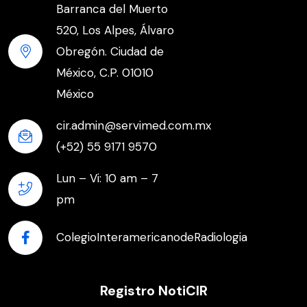
Barranca del Muerto
520, Los Alpes, Álvaro
Obregón. Ciudad de
México, C.P. 01010
México
cir.admin@servimed.com.mx
(+52) 55 9171 9570
Lun – Vi: 10 am – 7
pm
ColegioInteramericanodeRadiologia
Registro NotiCIR