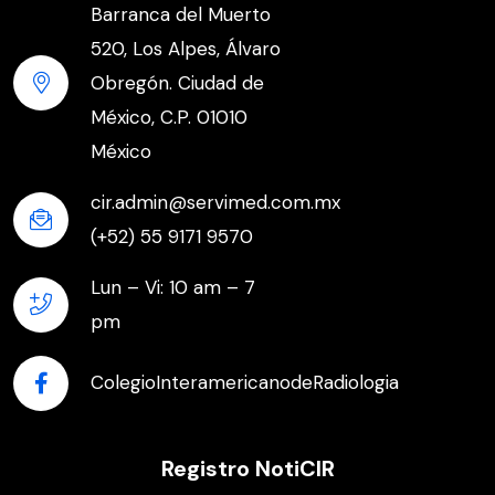
Barranca del Muerto
520, Los Alpes, Álvaro
Obregón. Ciudad de
México, C.P. 01010
México
cir.admin@servimed.com.mx
(+52) 55 9171 9570
Lun – Vi: 10 am – 7
pm
ColegioInteramericanodeRadiologia
Registro NotiCIR