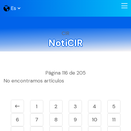
CIR
NotiCIR
Página 116 de 205
No encontramos artículos
1
2
3
4
5
6
7
8
9
10
11