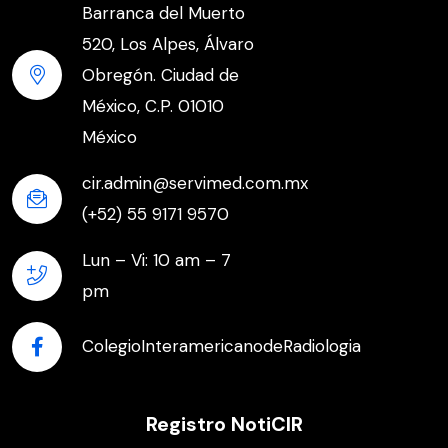
Barranca del Muerto
520, Los Alpes, Álvaro
Obregón. Ciudad de
México, C.P. 01010
México
cir.admin@servimed.com.mx
(+52) 55 9171 9570
Lun – Vi: 10 am – 7
pm
ColegioInteramericanodeRadiologia
Registro NotiCIR