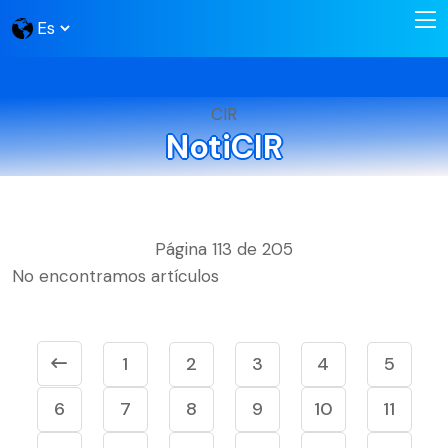
CIR
NotiCIR
Página 113 de 205
No encontramos artículos
1
2
3
4
5
6
7
8
9
10
11