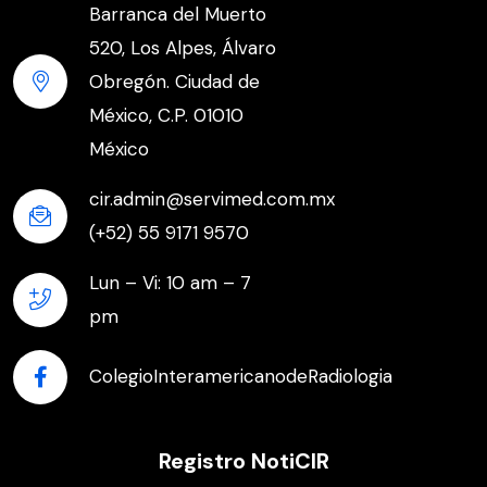
Barranca del Muerto
520, Los Alpes, Álvaro
Obregón. Ciudad de
México, C.P. 01010
México
cir.admin@servimed.com.mx
(+52) 55 9171 9570
Lun – Vi: 10 am – 7
pm
ColegioInteramericanodeRadiologia
Registro NotiCIR