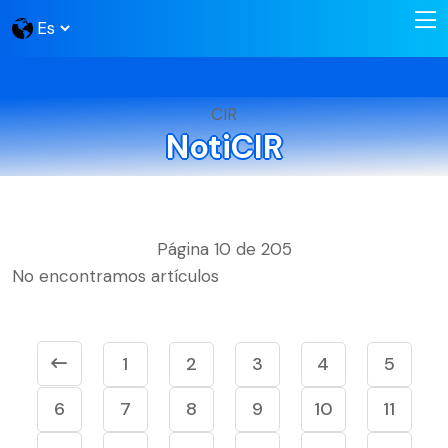
CIR
NotiCIR
Página 10 de 205
No encontramos artículos
1
2
3
4
5
6
7
8
9
10
11