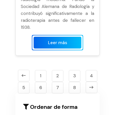
Sociedad Alemana de Radiología y
contribuyó significativamente a la
radioterapia antes de fallecer en
1938.
Leer más
1
2
3
4
5
6
7
8
Ordenar de forma