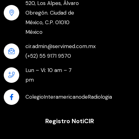
520, Los Alpes, Álvaro
Obregón. Ciudad de
México, C.P. 01010
México
cir.admin@servimed.com.mx
(+52) 55 9171 9570
Lun – Vi: 10 am – 7
pm
ColegioInteramericanodeRadiologia
Registro NotiCIR