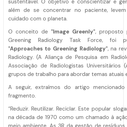
sustentável. O objetivo é conscientizar e ge
além de se concentrar no paciente, leve
cuidado com o planeta.
O conceito de
"Image Greenly"
, proposto
Greening Radiology Task Force, foi p
"Approaches to Greening Radiology"
, na re
Radiology. (A Aliança de Pesquisa em Radiol
Associação de Radiologistas Universitários 
grupos de trabalho para abordar temas atuais 
A seguir, extraímos do artigo mencionad
fragmento.
“Reduzir. Reutilizar. Reciclar. Este popular slo
na década de 1970 como um chamado à ação 
meio ambiente. As 3R da gestão de resíduos