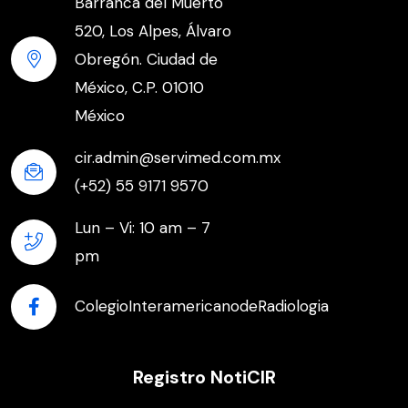
Barranca del Muerto
520, Los Alpes, Álvaro
Obregón. Ciudad de
México, C.P. 01010
México
cir.admin@servimed.com.mx
(+52) 55 9171 9570
Lun – Vi: 10 am – 7
pm
ColegioInteramericanodeRadiologia
Registro NotiCIR