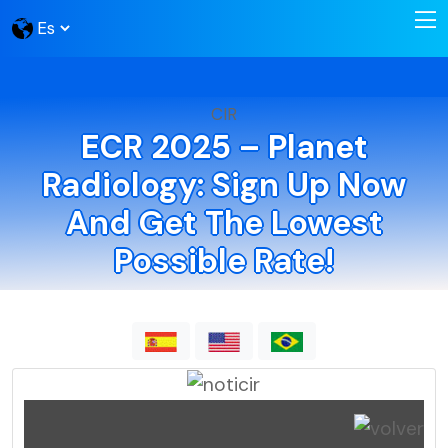
CIR
ECR 2025 – Planet
Radiology: Sign Up Now
And Get The Lowest
Possible Rate!