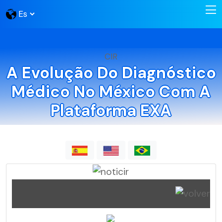
CIR
A Evolução Do Diagnóstico
Médico No México Com A
Plataforma EXA