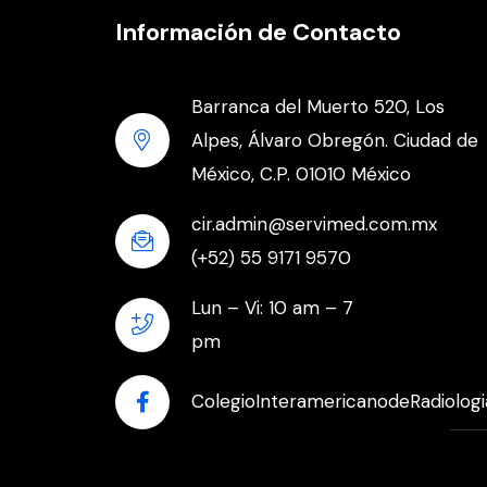
Información de Contacto
Barranca del Muerto 520, Los
Alpes, Álvaro Obregón. Ciudad de
México, C.P. 01010 México
cir.admin@servimed.com.mx
(+52) 55 9171 9570
Lun – Vi: 10 am – 7
pm
ColegioInteramericanodeRadiologi