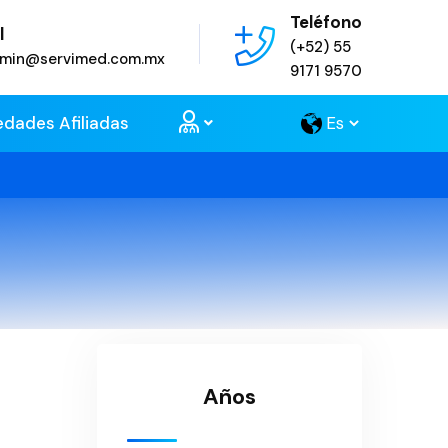
Teléfono
l
(+52) 55
admin@servimed.com.mx
9171 9570
edades Afiliadas
Años