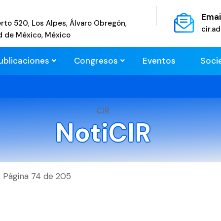
Emai
rto 520, Los Alpes, Álvaro Obregón,
cir.
d de México, México
ublicaciones
Congresos
Eventos
Soci
CIR
NotiCIR
Página 74 de 205