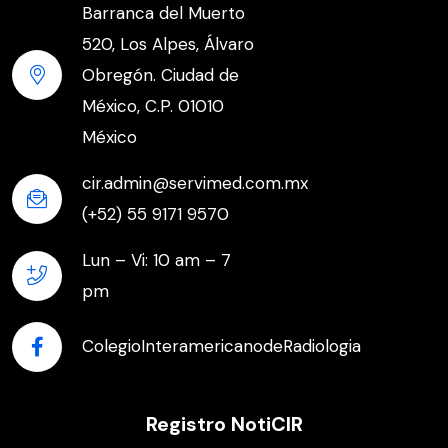
Barranca del Muerto
520, Los Alpes, Álvaro
Obregón. Ciudad de
México, C.P. 01010
México
cir.admin@servimed.com.mx
(+52) 55 9171 9570
Lun – Vi: 10 am – 7
pm
ColegioInteramericanodeRadiologia
Registro NotiCIR