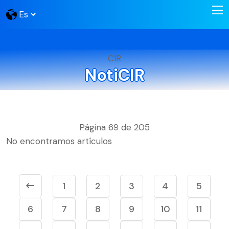
CIR
NotiCIR
Página 69 de 205
No encontramos artículos
1
2
3
4
5
6
7
8
9
10
11