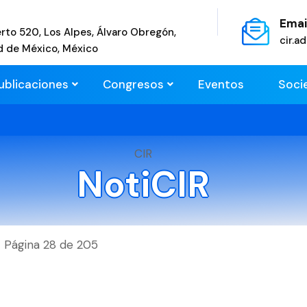
Emai
rto 520, Los Alpes, Álvaro Obregón,
cir.
d de México, México
ublicaciones
Congresos
Eventos
Soci
CIR
NotiCIR
Página 28 de 205