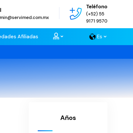
Teléfono
l
(+52) 55
admin@servimed.com.mx
9171 9570
edades Afiliadas
Años