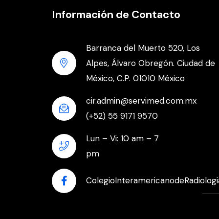
Información de Contacto
Barranca del Muerto 520, Los
Alpes, Álvaro Obregón. Ciudad de
México, C.P. 01010 México
cir.admin@servimed.com.mx
(+52) 55 9171 9570
Lun – Vi: 10 am – 7
pm
ColegioInteramericanodeRadiologi