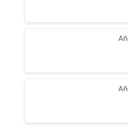
Añ
Añ