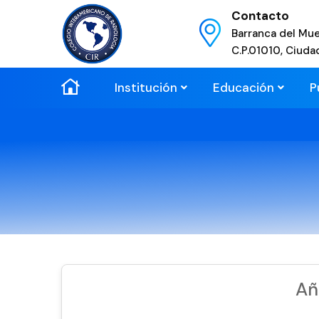
Contacto
Barranca del Mue
C.P.01010, Ciuda
Institución
Educación
P
Añ