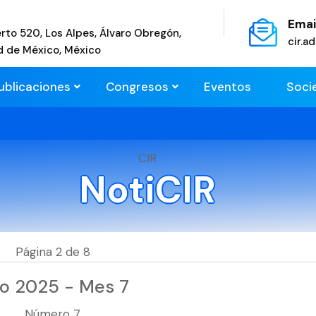
Emai
rto 520, Los Alpes, Álvaro Obregón,
cir.
d de México, México
ublicaciones
Congresos
Eventos
Soci
CIR
NotiCIR
Página 2 de 8
o 2025 - Mes 7
Número 7