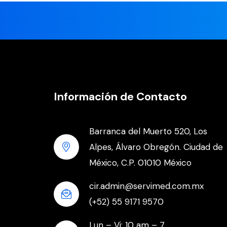
Información de Contacto
Barranca del Muerto 520, Los
Alpes, Álvaro Obregón. Ciudad de
México, C.P. 01010 México
cir.admin@servimed.com.mx
(+52) 55 9171 9570
Lun – Vi: 10 am – 7