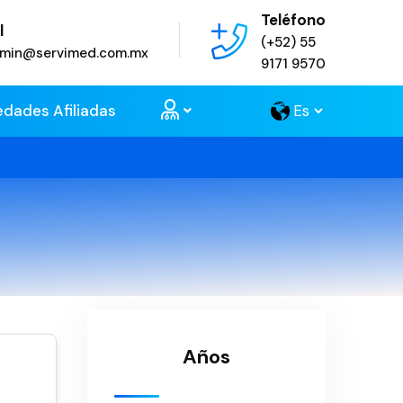
Teléfono
l
(+52) 55
admin@servimed.com.mx
9171 9570
edades Afiliadas
Años