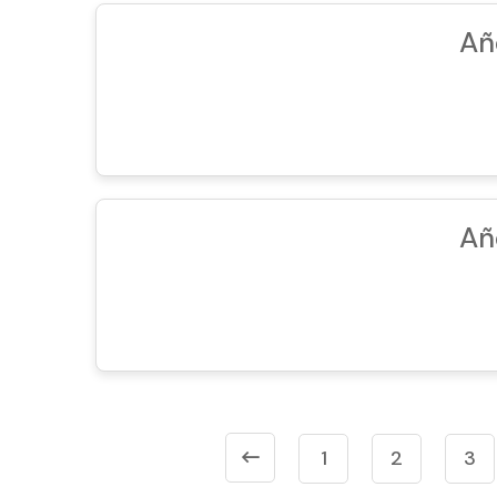
Añ
Añ
1
2
3