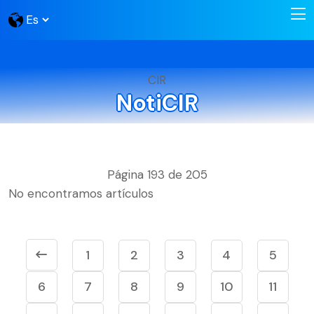
CIR
NotiCIR
Página 193 de 205
No encontramos artículos
1
2
3
4
5
6
7
8
9
10
11