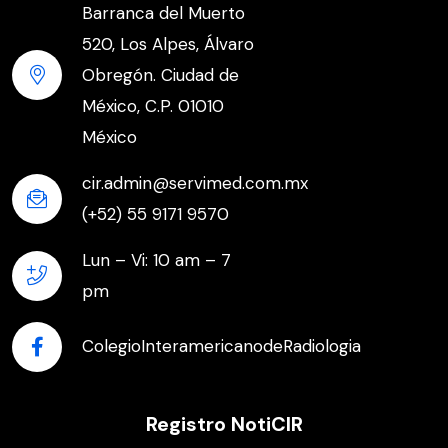
Barranca del Muerto
520, Los Alpes, Álvaro
Obregón. Ciudad de
México, C.P. 01010
México
cir.admin@servimed.com.mx
(+52) 55 9171 9570
Lun – Vi: 10 am – 7
pm
ColegioInteramericanodeRadiologia
Registro NotiCIR