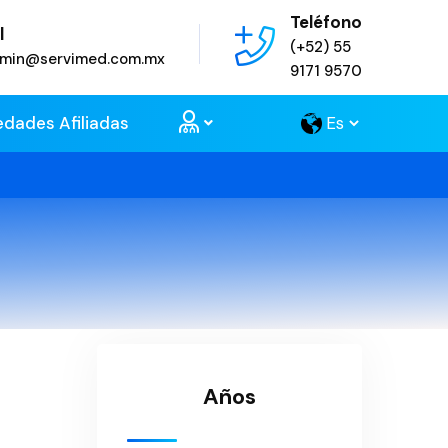
Teléfono
l
(+52) 55
admin@servimed.com.mx
9171 9570
edades Afiliadas
Años