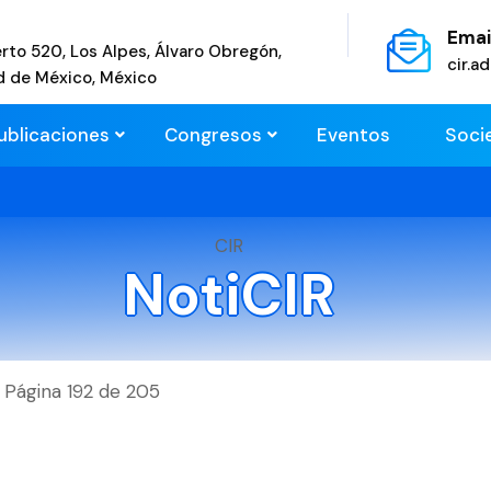
Emai
rto 520, Los Alpes, Álvaro Obregón,
cir.
d de México, México
ublicaciones
Congresos
Eventos
Soci
CIR
NotiCIR
Página 192 de 205