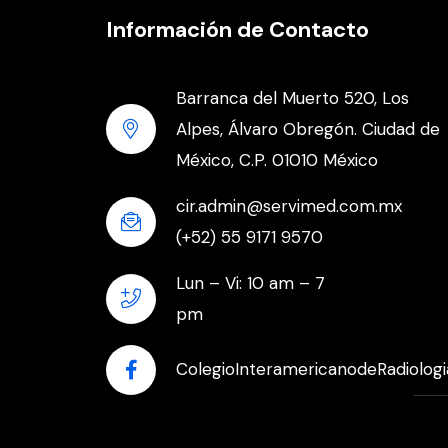
Información de Contacto
Barranca del Muerto 520, Los
Alpes, Álvaro Obregón. Ciudad de
México, C.P. 01010 México
cir.admin@servimed.com.mx
(+52) 55 9171 9570
Lun – Vi: 10 am – 7
pm
ColegioInteramericanodeRadiologi