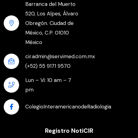
Barranca del Muerto
520, Los Alpes, Álvaro
Obregón. Ciudad de
México, C.P. 01010
México
cir.admin@servimed.com.mx
(+52) 55 9171 9570
Lun – Vi: 10 am – 7
pm
ColegioInteramericanodeRadiologia
Registro NotiCIR