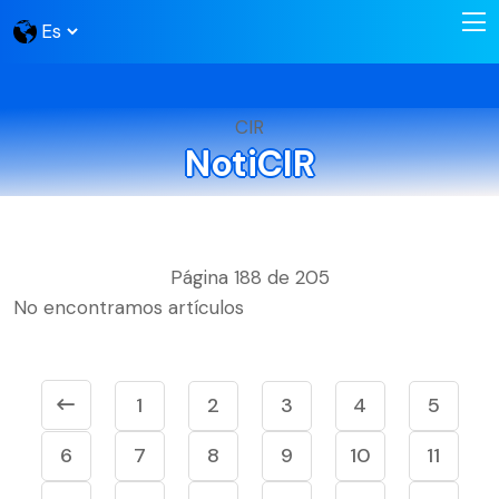
CIR
NotiCIR
Página 188 de 205
No encontramos artículos
1
2
3
4
5
6
7
8
9
10
11