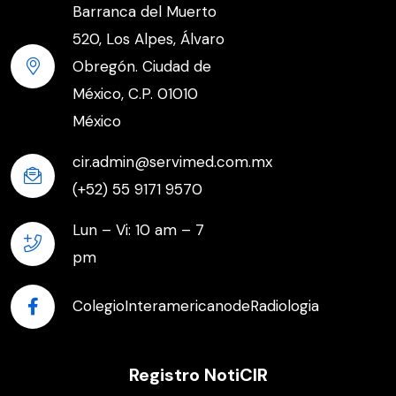
Barranca del Muerto
520, Los Alpes, Álvaro
Obregón. Ciudad de
México, C.P. 01010
México
cir.admin@servimed.com.mx
(+52) 55 9171 9570
Lun – Vi: 10 am – 7
pm
ColegioInteramericanodeRadiologia
Registro NotiCIR