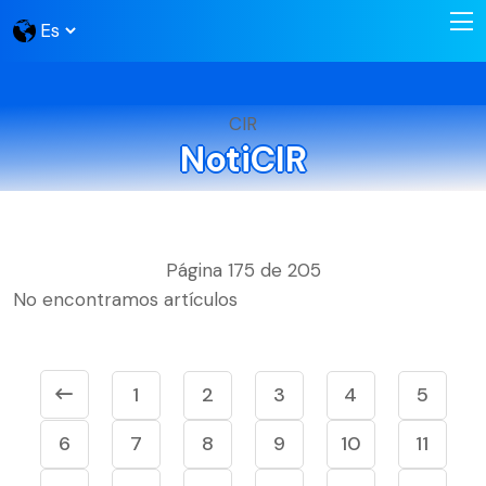
CIR
NotiCIR
Página 175 de 205
No encontramos artículos
1
2
3
4
5
6
7
8
9
10
11