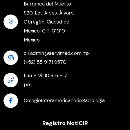
Barranca del Muerto
520, Los Alpes, Álvaro
Obregón. Ciudad de
México, C.P. 01010
México
cir.admin@servimed.com.mx
(+52) 55 9171 9570
Lun – Vi: 10 am – 7
pm
ColegioInteramericanodeRadiologia
Registro NotiCIR