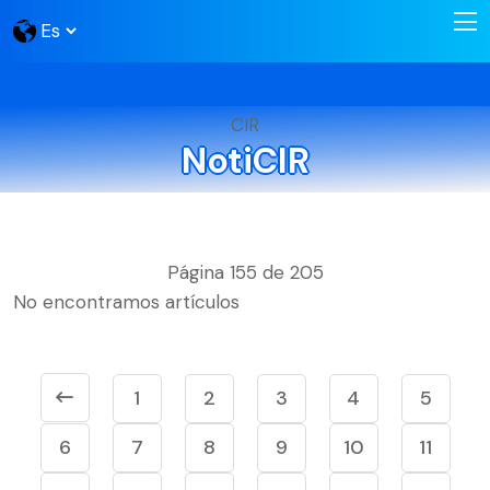
CIR
NotiCIR
Página 155 de 205
No encontramos artículos
1
2
3
4
5
6
7
8
9
10
11