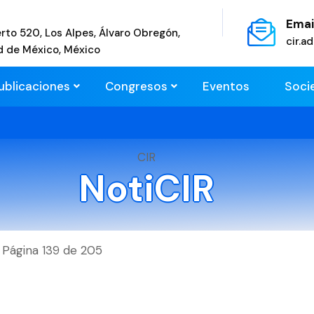
Emai
rto 520, Los Alpes, Álvaro Obregón,
cir.
d de México, México
ublicaciones
Congresos
Eventos
Soci
CIR
NotiCIR
Página 139 de 205