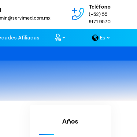
Teléfono
l
(+52) 55
admin@servimed.com.mx
9171 9570
edades Afiliadas
Años