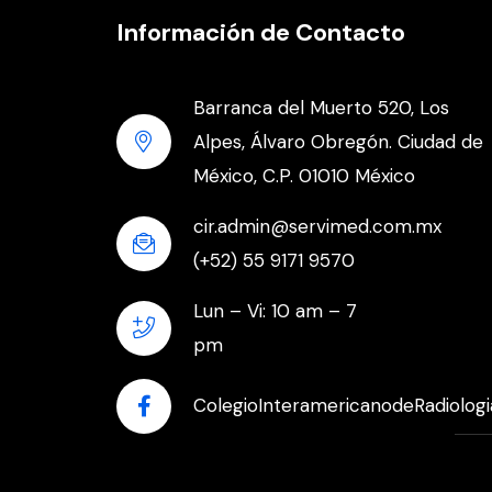
Información de Contacto
Barranca del Muerto 520, Los
Alpes, Álvaro Obregón. Ciudad de
México, C.P. 01010 México
cir.admin@servimed.com.mx
(+52) 55 9171 9570
Lun – Vi: 10 am – 7
pm
ColegioInteramericanodeRadiologi