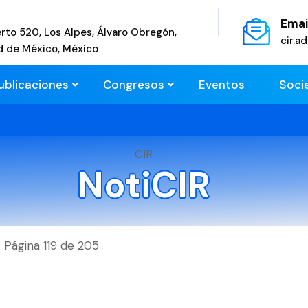
Emai
rto 520, Los Alpes, Álvaro Obregón,
cir.
d de México, México
ublicaciones
Congresos
Eventos
Soci
CIR
NotiCIR
Página 119 de 205