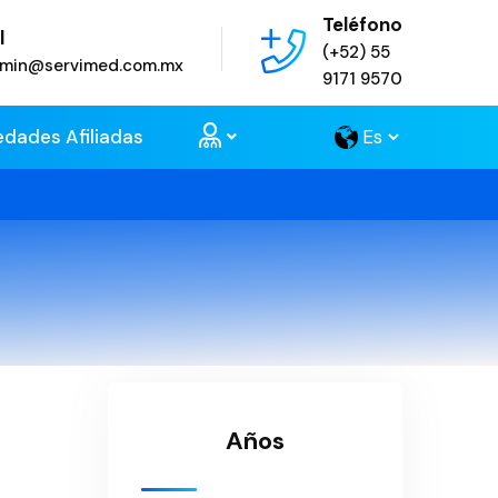
Teléfono
l
(+52) 55
admin@servimed.com.mx
9171 9570
edades Afiliadas
Años