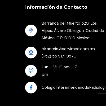
Información de Contacto
Barranca del Muerto 520, Los
Alpes, Álvaro Obregón. Ciudad de
México, C.P. 01010 México
cir.admin@servimed.com.mx
(+52) 55 9171 9570
Lun – Vi: 10 am – 7
pm
ColegioInteramericanodeRadiologi